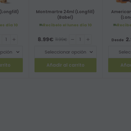
Longfill)
Montmartre 24ml (Longfill)
American 
(Babel)
(Lon
nes
día 10
Recíbelo el lunes
día 10
Recíbe
nta
Precio de venta
Precio
8.99€
2
bitual
Precio habitual
11.99€
Desde
rrito
Añadir al carrito
Añad