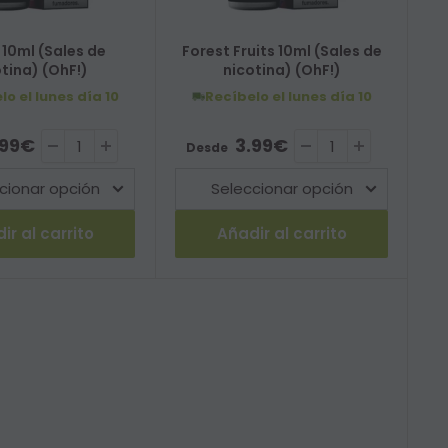
10ml (Sales de
Forest Fruits 10ml (Sales de
tina) (OhF!)
nicotina) (OhF!)
lo el lunes
día 10
Recíbelo el lunes
día 10
 de venta
Precio de venta
.99€
3.99€
Desde
ir al carrito
Añadir al carrito