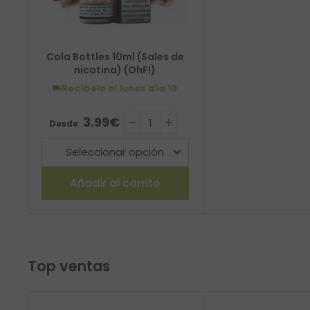
Cola Bottles 10ml (Sales de
nicotina) (OhF!)
Recíbelo el lunes
día 10
Precio de venta
3.99€
Desde
Añadir al carrito
Top ventas