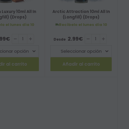
Luxury 10ml All In
Arctic Attraction 10ml All In
gfill) (Drops)
(Longfill) (Drops)
lo el lunes
día 10
Recíbelo el lunes
día 10
 de venta
Precio de venta
.99€
2.99€
Desde
ir al carrito
Añadir al carrito