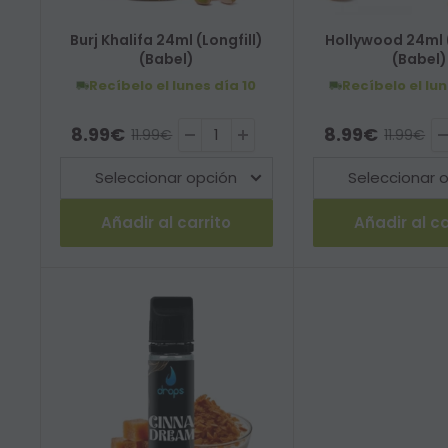
Burj Khalifa 24ml (Longfill)
Hollywood 24ml (
(Babel)
(Babel)
Recíbelo el lunes
día 10
Recíbelo el lu
Precio de venta
Precio de ve
8.99€
8.99€
Precio habitual
Precio ha
11.99€
11.99€
Añadir al carrito
Añadir al ca