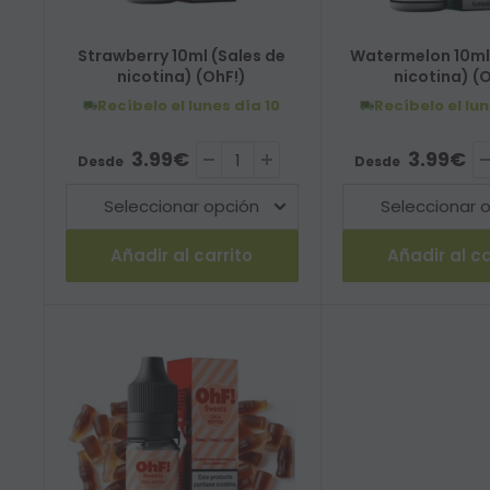
Strawberry 10ml (Sales de
Watermelon 10ml 
nicotina) (OhF!)
nicotina) (
Recíbelo el lunes
día 10
Recíbelo el lu
Precio de venta
Precio de ve
3.99€
3.99€
Desde
Desde
Añadir al carrito
Añadir al ca