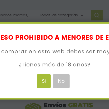
Todas las categorías
omizadores
Resistencias
Baterías
M
ESO PROHIBIDO A MENORES DE 
 comprar en esta web debes ser ma
¿Tienes más de 18 años?
Si
No