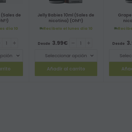
(Sales de
Jelly Babies 10ml (Sales de
Grape 
OhF!)
nicotina) (OhF!)
nico
nes
día 10
Recíbelo el lunes
día 10
Recíbe
nta
Precio de venta
Precio
3.99€
3
Desde
Desde
rrito
Añadir al carrito
Añad