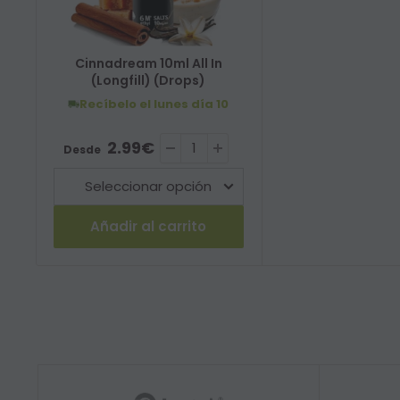
Cinnadream 10ml All In
(Longfill) (Drops)
Recíbelo el lunes
día 10
Precio de venta
2.99€
Desde
Añadir al carrito